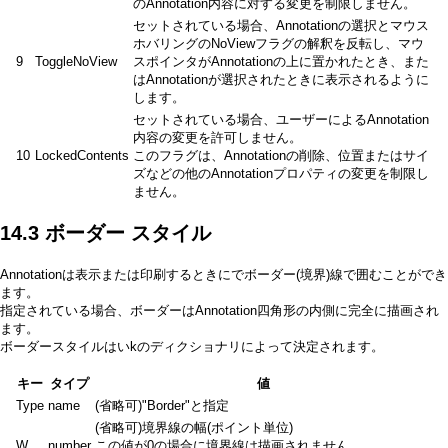
のAnnotation内容に対する変更を制限しません。
セットされている場合、Annotationの選択とマウス
ホバリングのNoViewフラグの解釈を反転し、マウ
9
ToggleNoView
スポインタがAnnotationの上に置かれたとき、また
はAnnotationが選択されたときに表示されるように
します。
セットされている場合、ユーザーによるAnnotation
内容の変更を許可しません。
10
LockedContents
このフラグは、Annotationの削除、位置またはサイ
ズなどの他のAnnotationプロパティの変更を制限し
ません。
14.3 ボーダー スタイル
Annotationは表示または印刷するときにでボーダー(境界)線で囲むことができ
ます。
指定されている場合、ボーダーはAnnotation四角形の内側に完全に描画され
ます。
ボーダースタイルはいkのディクショナリによって決定されます。
キー
タイプ
値
Type
name
(省略可)"Border"と指定
(省略可)境界線の幅(ポイント単位)
W
number
この値が0の場合に境界線は描画されません。