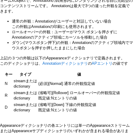
ォームXObjectで、Annotationの四角形内にレンダリングされる自己完結型の
コンテンツストリームです。 Annotationは最大で3つの違った外観を定義で
きます。
通常の外観：Annotationがユーザーと対話していない場合
この外観はAnnotationの印刷にも使用されます。
ロールオーバーの外観：ユーザーがマウス ボタンを押さずに
Annotationのアクティブ領域にカーソルを移動した場合
ダウン(マウスボタン押下)の外観：Annotationのアクティブ領域内でマ
ウスボタンを押すか押したままにした場合
上記の３つの外観は以下のAppearanceディクショナリで定義されます。
このディクショナリは、
Annotationディクショナリ
の
APエントリ
の値です
キー
タイプ
値
streamまたは
N
(必須)[Normal]:通常の外観指定値
dictionary
streamまたは
(省略可)[Rollover]:ロールオーバーの外観指定値
R
dictionary
既定値:Nエントリの値
streamまたは
(省略可)[Down]:下線の外観指定値
D
dictionary
既定値:Nエントリの値
Appearanceディクショナリの各エントリには単一のAppearanceストリーム
またはAppearanceサブディクショナリのいずれかが含まれる場合がありま