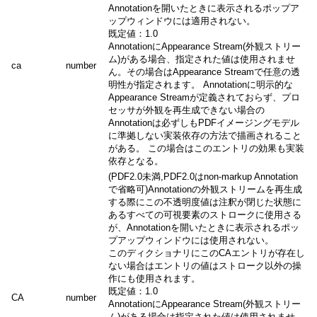
Annotationを開いたときに表示されるポップア
ップウィンドウには適用されない。
既定値：1.0
AnnotationにAppearance Stream(外観ストリー
ム)がある場合、指定された値は使用されませ
ca
number
ん。その場合はAppearance Streamで任意の透
明性が指定されます。 Annotationに明示的な
Appearance Streamが定義されておらず、プロ
セッサが外観を再生成できない場合の
Annotationは必ずしもPDFイメージングモデル
に準拠しない実装依存の方法で描画されること
がある。 この場合はこのエントリの効果も実装
依存となる。
(PDF2.0未満,PDF2.0はnon-markup Annotation
で省略可)Annotationの外観ストリームを再生成
する際にこの不透明度値は注釈が閉じた状態に
あるすべての可視要素のストロークに使用さる
が、Annotationを開いたときに表示されるポッ
プアップウィンドウには使用されない。
このディクショナリにこのCAエントリが存在し
ない場合はエントリの値はストローク以外の操
作にも使用されます。
既定値：1.0
CA
number
AnnotationにAppearance Stream(外観ストリー
ム)がある場合は指定された値は使用されませ