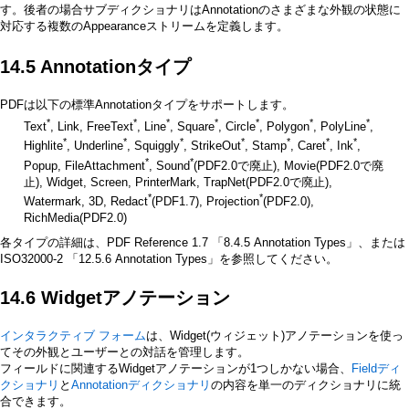
す。後者の場合サブディクショナリはAnnotationのさまざまな外観の状態に
対応する複数のAppearanceストリームを定義します。
14.5 Annotationタイプ
PDFは以下の標準Annotationタイプをサポートします。
*
*
*
*
*
*
*
Text
, Link, FreeText
, Line
, Square
, Circle
, Polygon
, PolyLine
,
*
*
*
*
*
*
*
Highlite
, Underline
, Squiggly
, StrikeOut
, Stamp
, Caret
, Ink
,
*
*
Popup, FileAttachment
, Sound
(PDF2.0で廃止), Movie(PDF2.0で廃
止), Widget, Screen, PrinterMark, TrapNet(PDF2.0で廃止),
*
*
Watermark, 3D, Redact
(PDF1.7), Projection
(PDF2.0),
RichMedia(PDF2.0)
各タイプの詳細は、PDF Reference 1.7 「8.4.5 Annotation Types」、または
ISO32000-2 「12.5.6 Annotation Types」を参照してください。
14.6 Widgetアノテーション
インタラクティブ フォーム
は、Widget(ウィジェット)アノテーションを使っ
てその外観とユーザーとの対話を管理します。
フィールドに関連するWidgetアノテーションが1つしかない場合、
Fieldディ
クショナリ
と
Annotationディクショナリ
の内容を単一のディクショナリに統
合できます。