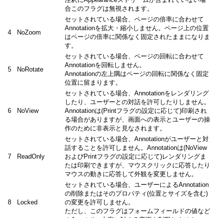
合このフラグは無視されます。
セットされている場合、ページの倍率に合わせて
Annotationを拡大・縮小しません。ページ上の位置
4
NoZoom
はページの倍率に関係なく固定されたままになりま
す。
セットされている場合、ページの回転に合わせて
Annotationを回転しません。
5
NoRotate
Annotationの左上隅はページの回転に関係なく固定
位置に留まります。
セットされている場合、Annotationをレンダリング
したり、ユーザーとの対話を許可したりしません。
6
NoView
Annotationは(Printフラグの設定に応じて)印刷され
る場合がありますが、画面への表示とユーザーの操
作のために非表示と見なされます。
セットされている場合、Annotationがユーザーと対
話することを許可しません。Annotationは(NoView
7
ReadOnly
およびPrintフラグの設定に応じて)レンダリングま
たは印刷できますが、マウスクリックに応答したり
マウスの動きに応答して外観を変更しません。
セットされている場合、ユーザーによるAnnotation
の削除またはそのプロパティ(位置とサイズを含む)
8
Locked
の変更を許可しません。
ただし、このフラグはフォームフィールドの値など