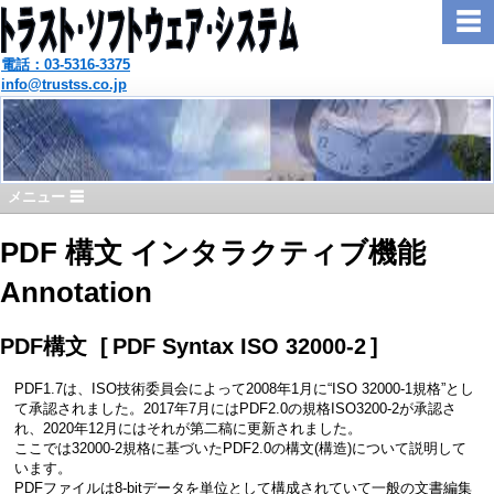
☰
電話：03-5316-3375
info@trustss.co.jp
メニュー ☰
PDF 構文 インタラクティブ機能
Annotation
PDF構文 [
PDF Syntax ISO 32000-2
]
PDF1.7は、ISO技術委員会によって2008年1月に“ISO 32000-1規格”とし
て承認されました。2017年7月にはPDF2.0の規格ISO3200-2が承認さ
れ、2020年12月にはそれが第二稿に更新されました。
ここでは32000-2規格に基づいたPDF2.0の構文(構造)について説明して
います。
PDFファイルは8-bitデータを単位として構成されていて一般の文書編集