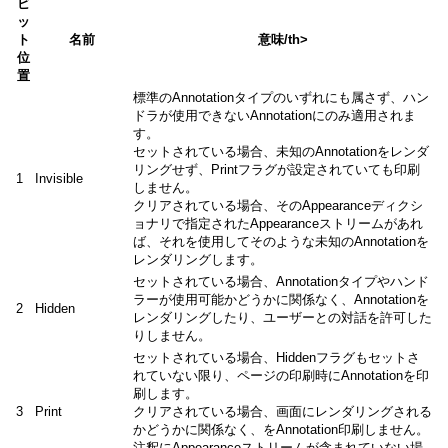
ビ
ッ
ト
名前
意味/th>
位
置
標準のAnnotationタイプのいずれにも属さず、ハン
ドラが使用できないAnnotationにのみ適用されま
す。
セットされている場合、未知のAnnotationをレンダ
リングせず、Printフラグが設定されていても印刷
1
Invisible
しません。
クリアされている場合、そのAppearanceディクシ
ョナリで指定されたAppearanceストリームがあれ
ば、それを使用してそのような未知のAnnotationを
レンダリングします。
セットされている場合、Annotationタイプやハンド
ラーが使用可能かどうかに関係なく、Annotationを
2
Hidden
レンダリングしたり、ユーザーとの対話を許可した
りしません。
セットされている場合、Hiddenフラグもセットさ
れていない限り、ページの印刷時にAnnotationを印
刷します。
3
Print
クリアされている場合、画面にレンダリングされる
かどうかに関係なく、をAnnotation印刷しません。
注釈にAppearanceストリームが含まれていない場