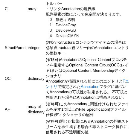
トル バー
C
array
・リンクAnnotationの境界線
配列要素の数によって色空間が決まります。
0 無色；透明
1 DeviceGray
3 DeviceRGB
4 DeviceCMYK
(注釈がStructuralコンテンツアイテムの場合は
StructParent
integer
必須)Structural親ツリー内のAnnotationエントリ
の整数キー
(省略可)AnnotationのOptional Contentプロパテ
ィを指定するOptional Content Group(OCG;レイ
ヤ)またはOptional Content Membershipディク
ショナリ
OC
dictionary
Annotationが描画される前にこのエントリと
Fエ
ントリ
で指定された
Annotation
フラグに基づい
てAnnotationの可視性が決定される。 不可視と
判断された場合にAnnotationは描画されない。
(省略可)このAnnotationに関連付けられたファイ
array of
AF
ルを示す1つ以上のFile Specification(ファイル
dictionary
仕様)ディクショナリの配列
(省略可)閉じた状態にあるAnnotationの外観スト
リームを再生成する場合の非ストローク操作に
使用される不透明度の値