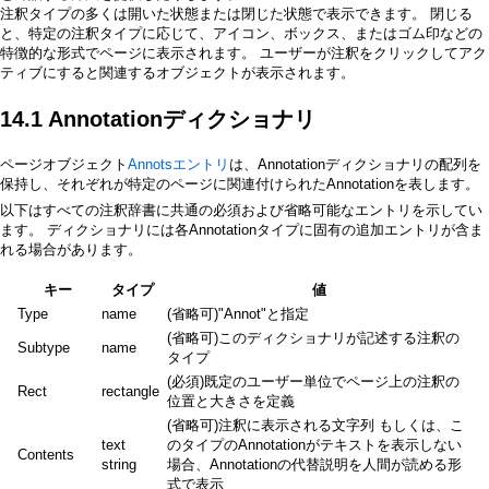
注釈タイプの多くは開いた状態または閉じた状態で表示できます。 閉じる
と、特定の注釈タイプに応じて、アイコン、ボックス、またはゴム印などの
特徴的な形式でページに表示されます。 ユーザーが注釈をクリックしてアク
ティブにすると関連するオブジェクトが表示されます。
14.1 Annotationディクショナリ
ページオブジェクト
Annotsエントリ
は、Annotationディクショナリの配列を
保持し、それぞれが特定のページに関連付けられたAnnotationを表します。
以下はすべての注釈辞書に共通の必須および省略可能なエントリを示してい
ます。 ディクショナリには各Annotationタイプに固有の追加エントリが含ま
れる場合があります。
キー
タイプ
値
Type
name
(省略可)"Annot"と指定
(省略可)このディクショナリが記述する注釈の
Subtype
name
タイプ
(必須)既定のユーザー単位でページ上の注釈の
Rect
rectangle
位置と大きさを定義
(省略可)注釈に表示される文字列 もしくは、こ
text
のタイプのAnnotationがテキストを表示しない
Contents
string
場合、Annotationの代替説明を人間が読める形
式で表示