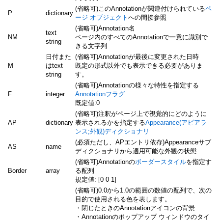
(省略可)このAnnotationが関連付けられている
ペ
P
dictionary
ージ オブジェクト
への間接参照
(省略可)Annotation名
text
NM
ページ内のすべてのAnnotationで一意に識別で
string
きる文字列
日付また
(省略可)Annotationが最後に変更された日時
M
はtext
既定の形式以外でも表示できる必要がありま
string
す。
(省略可)Annotationの様々な特性を指定する
F
integer
Annotationフラグ
既定値:0
(省略可)注釈がページ上で視覚的にどのように
AP
dictionary
表示されるかを指定する
Appearance(アピアラ
ンス;外観)ディクショナリ
(必須ただし、APエントリ依存)Appearanceサブ
AS
name
ディクショナリから適用可能な外観の状態
(省略可)Annotationの
ボーダースタイル
を指定す
Border
array
る配列
規定値: [0 0 1]
(省略可)0.0から1.0の範囲の数値の配列で、次の
目的で使用される色を表します。
・閉じたときのAnnotationアイコンの背景
・Annotationのポップアップ ウィンドウのタイ