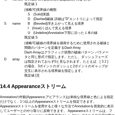
既定値:1
(省略可)境界線の種類
S (Solid)実践
D (Dashed)破線 詳細は"D"エントリによって指定
S
name
B (Beveled)浮き上がって見える境界
I (Inset)くぼんで見える境界
U (Undeline)Annotation下部に沿った１本の線
既定値:S
(省略可)破線の境界線を描画するために使用される破線と
間隙のパターンを定義するDash Array
Dash Arrayはグラフィック状態の破線パターン パラメー
タと同じ形式で指定します。ただし、ダッシュフェーズ
D
array
は指定されておらず0と見なされます。たとえば、[ 3 2 ]
の場合、3ポイントのダッシュと2ポイントのギャップが
交互に表示される境界線を指定します。
既定値:[3]
14.4 Appearanceストリーム
Annotationの外観(Appearance;アピアランス)は単純な境界線と色による指定
だけでなく、1つ以上のAppearanceストリームを指定できます。
Appearanceストリームを使用すると様々な方法でAnnotationを視覚的に表示
してユーザーとのやり取りに反映できます。 Appearanceストリームは、フ