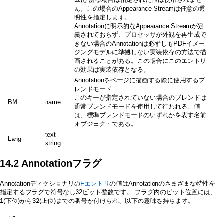
ん。この場合のAppearance Streamは任意の透
明性を指定します。
Annotationに明示的なAppearance Streamが定
義されておらず、プロセッサが外観を再生成で
きない場合のAnnotationは必ずしもPDFイメー
ジングモデルに準拠しない実装依存の方法で描
画されることがある。この場合にこのエントリ
の効果は実装依存となる。
Annotationをページに描画する際に使用するブ
レンドモード
このキーが指定されていない場合のブレンドは
BM
name
通常ブレンドモードを使用して行われる。値
は、標準ブレンドモードのいずれかを表す名前
オブジェクトである。
text
Lang
string
14.2 Annotationフラグ
Annotationディクショナリの
Fエントリ
の値はAnnotationのさまざまな特性を
指定するフラグで符号なし32ビット整数です。 フラグ内のビット位置には、
1(下位)から32(上位)までの番号が付けられ、以下の意味を持ちます。