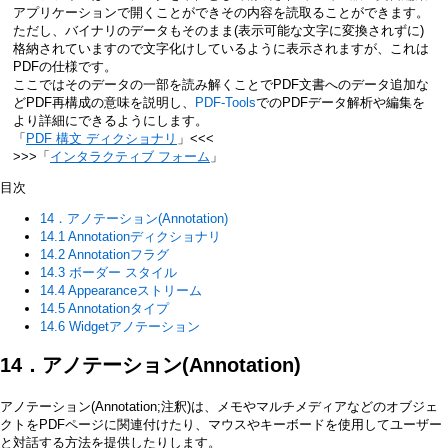
アプリケーションで開くことができその内容を読取ることができます。
ただし、バイナリのデータもそのまま(表示可能な文字に変換されずに)
格納されていますので文字化けしているように表示されますが、これは
PDFの仕様です。
ここではそのデータの一部を読み解くことでPDF文書へのデータ追加な
どPDF再構成の意味を説明し、
PDF-Tools
でのPDFデータ解析や編集を
より詳細にできるようにします。
「
PDF 構文 ディクショナリ
」<<<
>>>「
インタラクティブ フォーム
」
目次
14．アノテーション(Annotation)
14.1 Annotationディクショナリ
14.2 Annotationフラグ
14.3 ボーダー スタイル
14.4 Appearanceストリーム
14.5 Annotationタイプ
14.6 Widgetアノテーション
14．アノテーション(Annotation)
アノテーション(Annotation;注釈)は、メモやマルチメディアなどのオブジェ
クトをPDFページに関連付けたり、マウスやキーボードを使用してユーザー
と対話する方法を提供したりします。