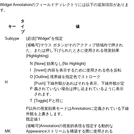
Widget Annotationのフィールドディレクトリには以下の追加項目がありま
す。
タ
キー
イ
値
プ
Subtype
(必須)"Widget"を指定
(省略可)マウス ボタンがそのアクティブ領域内で押され
た、または押し下げられたときに使用される視覚効果
(Highlighting)
N
[None]:効果なし(No Highlight)
I
[Invert]:内容を表示するために使用される色を反転
O
[Outline]:境界線を指定色でストローク
H
[Push]:下線外観があればそれを表示、下線外観が定
P
義されていない場合は押し込まれているように表示
されます。
T
[Toggle]:Pと同じ
P以外の視覚効果モードはAnnotationに定義されている下線
外観を上書きします。
既定値:I
(省略可)Annotationの視覚的表現を指定する動的な
MK
Appearanceストリームを構築する際に使用される