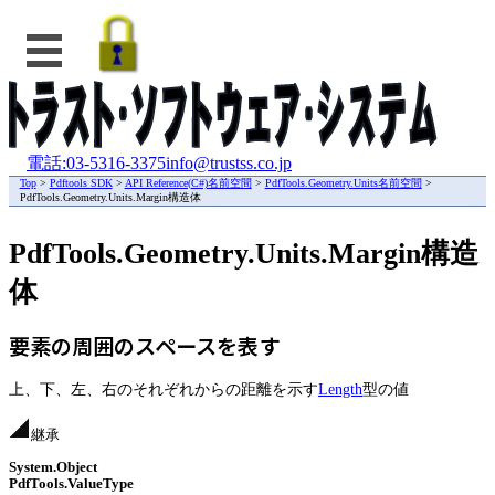
電話:03-5316-3375
info@trustss.co.jp
Top
>
Pdftools SDK
>
API Reference(C#)名前空間
>
PdfTools.Geometry.Units名前空間
>
PdfTools.Geometry.Units.Margin構造体
PdfTools.Geometry.Units.Margin構造
体
要素の周囲のスペースを表す
上、下、左、右のそれぞれからの距離を示す
Length
型の値
継承
System.Object
PdfTools.ValueType