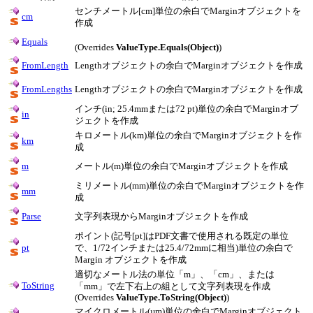
センチメートル[cm]単位の余白でMarginオブジェクトを
cm
作成
Equals
(Overrides
ValueType.Equals(Object)
)
FromLength
Lengthオブジェクトの余白でMarginオブジェクトを作成
FromLengths
Lengthオブジェクトの余白でMarginオブジェクトを作成
インチ(in; 25.4mmまたは72 pt)単位の余白でMarginオブ
in
ジェクトを作成
キロメートル(km)単位の余白でMarginオブジェクトを作
km
成
m
メートル(m)単位の余白でMarginオブジェクトを作成
ミリメートル(mm)単位の余白でMarginオブジェクトを作
mm
成
Parse
文字列表現からMarginオブジェクトを作成
ポイント(記号[pt]はPDF文書で使用される既定の単位
pt
で、1/72インチまたは25.4/72mmに相当)単位の余白で
Margin オブジェクトを作成
適切なメートル法の単位「m」、「cm」、または
ToString
「mm」で左下右上の組として文字列表現を作成
(Overrides
ValueType.ToString(Object)
)
マイクロメートル(µm)単位の余白でMarginオブジェクト