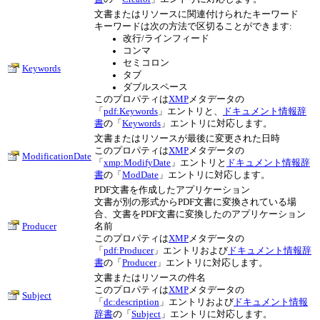
文書またはリソースに関連付けられたキーワード
キーワードは次の方法で区切ることができます:
改行/ラインフィード
コンマ
セミコロン
Keywords
タブ
ダブルスペース
このプロパティは
XMP
メタデータの
「
pdf:Keywords
」エントリと、
ドキュメント情報辞
書
の「
Keywords
」エントリに対応します。
文書またはリソースが最後に変更された日時
このプロパティは
XMP
メタデータの
ModificationDate
「
xmp:ModifyDate
」エントリと
ドキュメント情報辞
書
の「
ModDate
」エントリに対応します。
PDF文書を作成したアプリケーション
文書が別の形式からPDF文書に変換されている場
合、文書をPDF文書に変換したのアプリケーション
Producer
名前
このプロパティは
XMP
メタデータの
「
pdf:Producer
」エントリおよび
ドキュメント情報辞
書
の「
Producer
」エントリに対応します。
文書またはリソースの件名
このプロパティは
XMP
メタデータの
Subject
「
dc:description
」エントリおよび
ドキュメント情報
辞書
の「
Subject
」エントリに対応します。