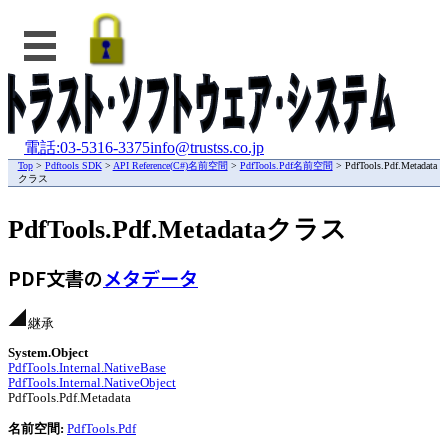
電話:03-5316-3375
info@trustss.co.jp
Top
>
Pdftools SDK
>
API Reference(C#)名前空間
>
PdfTools.Pdf名前空間
> PdfTools.Pdf.Metadata
クラス
PdfTools.Pdf.Metadataクラス
PDF文書の
メタデータ
継承
System.Object
PdfTools.Internal.NativeBase
PdfTools.Internal.NativeObject
PdfTools.Pdf.Metadata
名前空間:
PdfTools.Pdf