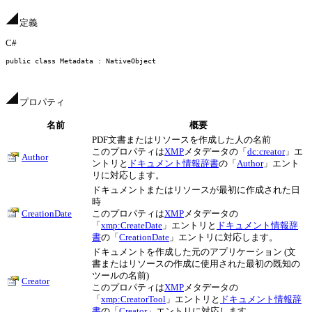
定義
C#
public class
 Metadata : NativeObject
プロパティ
名前
概要
PDF文書またはリソースを作成した人の名前
このプロパティは
XMP
メタデータの「
dc:creator
」エ
Author
ントリと
ドキュメント情報辞書
の「
Author
」エント
リに対応します。
ドキュメントまたはリソースが最初に作成された日
時
CreationDate
このプロパティは
XMP
メタデータの
「
xmp:CreateDate
」エントリと
ドキュメント情報辞
書
の「
CreationDate
」エントリに対応します。
ドキュメントを作成した元のアプリケーション (文
書またはリソースの作成に使用された最初の既知の
ツールの名前)
Creator
このプロパティは
XMP
メタデータの
「
xmp:CreatorTool
」エントリと
ドキュメント情報辞
書
の「
Creator
」エントリに対応します。