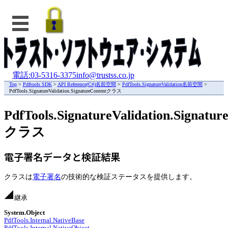
電話:03-5316-3375
info@trustss.co.jp
Top
>
Pdftools SDK
>
API Reference(C#)名前空間
>
PdfTools.SignatureValidation名前空間
>
PdfTools.SignatureValidation.SignatureContentクラス
PdfTools.SignatureValidation.Signatur
クラス
電子署名データと検証結果
クラスは
電子署名
の技術的な検証ステータスを提供します。
継承
System.Object
PdfTools.Internal.NativeBase
PdfTools.Internal.NativeObject