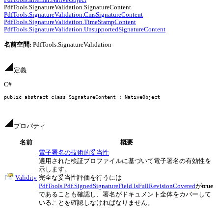
PdfTools.SignatureValidation.SignatureContent
PdfTools.SignatureValidation.CmsSignatureContent
PdfTools.SignatureValidation.TimeStampContent
PdfTools.SignatureValidation.UnsupportedSignatureContent
名前空間:
PdfTools.SignatureValidation
定義
C#
public abstract class
 SignatureContent : NativeObject
プロパティ
名前
概要
電子署名の技術的妥当性
適用された検証プロファイルに基づいて電子署名の有効性を
示します。
Validity
完全な妥当性評価を行うには
PdfTools.Pdf.SignedSignatureField.IsFullRevisionCovered
が
true
であることも確認し、署名がドキュメント全体をカバーして
いることを確認しなければなりません。