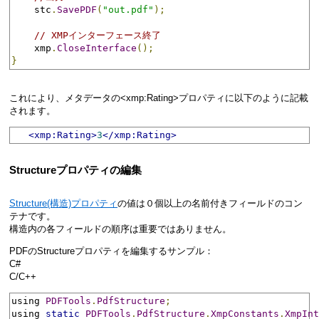
    stc
.
SavePDF
(
"out.pdf"
);
// XMPインターフェース終了
    xmp
.
CloseInterface
();
}
これにより、メタデータの<xmp:Rating>プロパティに以下のように記載
されます。
<xmp:Rating>
3
</xmp:Rating>
Structureプロパティの編集
Structure(構造)プロパティ
の値は０個以上の名前付きフィールドのコン
テナです。
構造内の各フィールドの順序は重要ではありません。
PDFのStructureプロパティを編集するサンプル：
C#
C/C++
using 
PDFTools
.
PdfStructure
;
using 
static
PDFTools
.
PdfStructure
.
XmpConstants
.
XmpInt