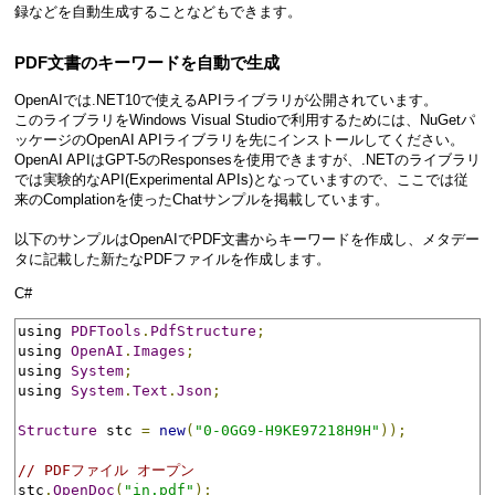
録などを自動生成することなどもできます。
PDF文書のキーワードを自動で生成
OpenAIでは.NET10で使えるAPIライブラリが公開されています。
このライブラリをWindows Visual Studioで利用するためには、NuGetパ
ッケージのOpenAI APIライブラリを先にインストールしてください。
OpenAI APIはGPT-5のResponsesを使用できますが、.NETのライブラリ
では実験的なAPI(Experimental APIs)となっていますので、ここでは従
来のComplationを使ったChatサンプルを掲載しています。
以下のサンプルはOpenAIでPDF文書からキーワードを作成し、メタデー
タに記載した新たなPDFファイルを作成します。
C#
using 
PDFTools
.
PdfStructure
;
using 
OpenAI
.
Images
;
using 
System
;
using 
System
.
Text
.
Json
;
Structure
 stc 
=
new
(
"0-0GG9-H9KE97218H9H"
));
// PDFファイル オープン
stc
.
OpenDoc
(
"in.pdf"
);