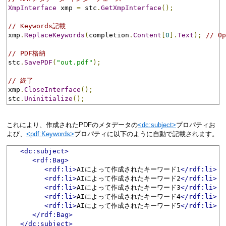
XmpInterface
 xmp 
=
 stc
.
GetXmpInterface
();
// Keywords記載
xmp
.
ReplaceKeywords
(
completion
.
Content
[
0
].
Text
);
// 
// PDF格納
stc
.
SavePDF
(
"out.pdf"
);
// 終了
xmp
.
CloseInterface
();
stc
.
Uninitialize
();
これにより、作成されたPDFのメタデータの
<dc:subject>
プロパティお
よび、
<pdf:Keywords>
プロパティに以下のように自動で記載されます。
<dc:subject>
<rdf:Bag>
<rdf:li>
AIによって作成されたキーワード1
</rdf:li>
<rdf:li>
AIによって作成されたキーワード2
</rdf:li>
<rdf:li>
AIによって作成されたキーワード3
</rdf:li>
<rdf:li>
AIによって作成されたキーワード4
</rdf:li>
<rdf:li>
AIによって作成されたキーワード5
</rdf:li>
</rdf:Bag>
</dc:subject>