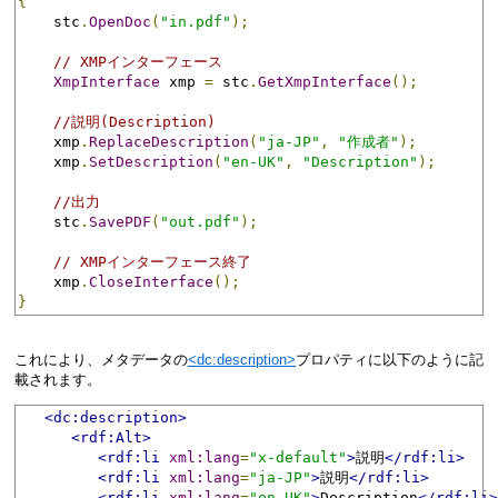
{
    stc
.
OpenDoc
(
"in.pdf"
);
// XMPインターフェース
XmpInterface
 xmp 
=
 stc
.
GetXmpInterface
();
//説明(Description)
    xmp
.
ReplaceDescription
(
"ja-JP"
,
"作成者"
);
    xmp
.
SetDescription
(
"en-UK"
,
"Description"
);
//出力
    stc
.
SavePDF
(
"out.pdf"
);
// XMPインターフェース終了
    xmp
.
CloseInterface
();
}
これにより、メタデータの
<dc:description>
プロパティに以下のように記
載されます。
<dc:description>
<rdf:Alt>
<rdf:li
xml:lang
=
"x-default"
>
説明
</rdf:li>
<rdf:li
xml:lang
=
"ja-JP"
>
説明
</rdf:li>
<rdf:li
xml:lang
=
"en-UK"
>
Description
</rdf:li>