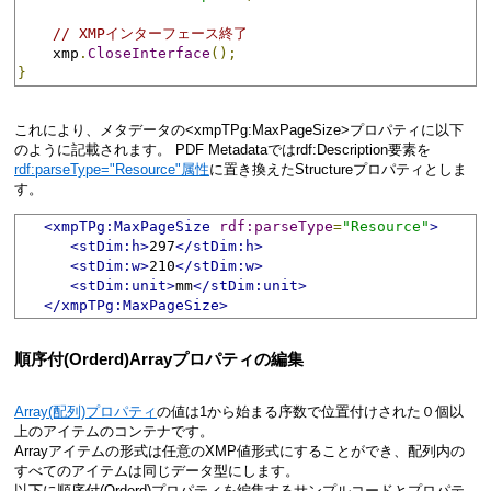
// XMPインターフェース終了
    xmp
.
CloseInterface
();
}
これにより、メタデータの<xmpTPg:MaxPageSize>プロパティに以下
のように記載されます。 PDF Metadataではrdf:Description要素を
rdf:parseType="Resource"属性
に置き換えたStructureプロパティとしま
す。
<xmpTPg:MaxPageSize
rdf:parseType
=
"Resource"
>
<stDim:h>
297
</stDim:h>
<stDim:w>
210
</stDim:w>
<stDim:unit>
mm
</stDim:unit>
</xmpTPg:MaxPageSize>
順序付(Orderd)Arrayプロパティの編集
Array(配列)プロパティ
の値は1から始まる序数で位置付けされた０個以
上のアイテムのコンテナです。
Arrayアイテムの形式は任意のXMP値形式にすることができ、配列内の
すべてのアイテムは同じデータ型にします。
以下に順序付(Orderd)プロパティを編集するサンプルコードとプロパテ