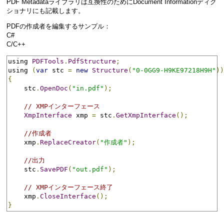
PDF Metadataライブラリは互換性のためにDocument Informationディク
ショナリにも記載します。
PDFの作成者を編集するサンプル：
C#
C/C++
using 
PDFTools
.
PdfStructure
;
using 
(
var
 stc 
=
new
Structure
(
"0-0GG9-H9KE97218H9H"
))
{
    stc
.
OpenDoc
(
"in.pdf"
);
// XMPインターフェース
XmpInterface
 xmp 
=
 stc
.
GetXmpInterface
();
//作成者
    xmp
.
ReplaceCreator
(
"作成者"
);
//出力
    stc
.
SavePDF
(
"out.pdf"
);
// XMPインターフェース終了
    xmp
.
CloseInterface
();
}