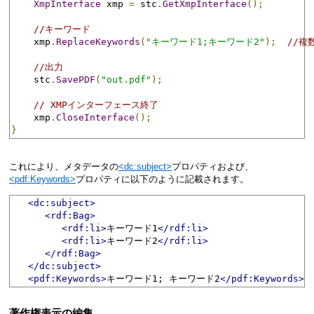
XmpInterface
 xmp 
=
 stc
.
GetXmpInterface
();
//キーワード
    xmp
.
ReplaceKeywords
(
"キーワード1;キーワード2"
);
//複
//出力
    stc
.
SavePDF
(
"out.pdf"
);
// XMPインターフェース終了
    xmp
.
CloseInterface
();
}
これにより、メタデータの
<dc:subject>
プロパティおよび、
<pdf:Keywords>
プロパティに以下のように記載されます。
<dc:subject>
<rdf:Bag>
<rdf:li>
キーワード1
</rdf:li>
<rdf:li>
キーワード2
</rdf:li>
</rdf:Bag>
</dc:subject>
<pdf:Keywords>
キーワード1; キーワード2
</pdf:Keywords>
著作権表示の編集