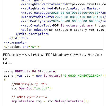
<xmpRights:WebStatement>
https//www.trustss.co
<xmpRights:Marked>
False
</xmpRights:Marked>
<xmp:CreateDate>
2026
-
08
-
08T00
:
00
:
00
+
09
:
00
</xm
<xmp:MetadataDate>
2026
-
08
-
08T00
:
00
:
00
+
09
:
00
</
<xmp:ModifyDate>
2026
-
08
-
08T00
:
00
:
00
+
09
:
00
</xm
<xmp:CreatorTool>
PDF 
Structure
Library
(
https
<pdf:Producer>
PDF Structure Library Ver 1.10.
</rdf:Description>
</rdf:RDF>
</x:xmpmeta>
<?
xpacket 
end
=
"w"
?>
PDFのメタデータを抽出する「PDF Metadataライブラリ」のサンプル：
C#
C/C++
using 
PDFTools
.
PdfStructure
;
using 
(
var
 stc 
=
new
Structure
(
"0-0GG9-H9KE97218H9H"
))
{
//PDFファイル オープン
    stc
.
OpenDoc
(
"in.pdf"
);
// XMPインターフェース
XmpInterface
 xmp 
=
 stc
.
GetXmpInterface
();