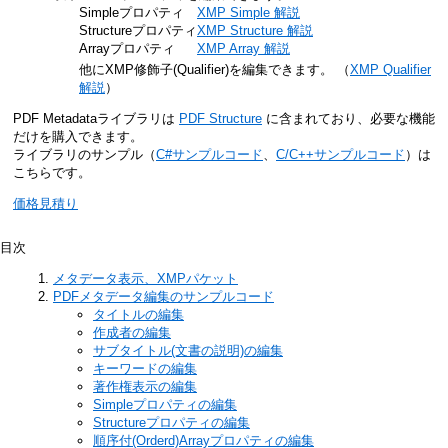
Simpleプロパティ
XMP Simple 解説
Structureプロパティ
XMP Structure 解説
Arrayプロパティ
XMP Array 解説
他にXMP修飾子(Qualifier)を編集できます。 （
XMP Qualifier
解説
）
PDF Metadataライブラリは
PDF Structure
に含まれており、必要な機能
だけを購入できます。
ライブラリのサンプル（
C#サンプルコード
、
C/C++サンプルコード
）は
こちらです。
価格見積り
目次
メタデータ表示、XMPパケット
PDFメタデータ編集のサンプルコード
タイトルの編集
作成者の編集
サブタイトル(文書の説明)の編集
キーワードの編集
著作権表示の編集
Simpleプロパティの編集
Structureプロパティの編集
順序付(Orderd)Arrayプロパティの編集