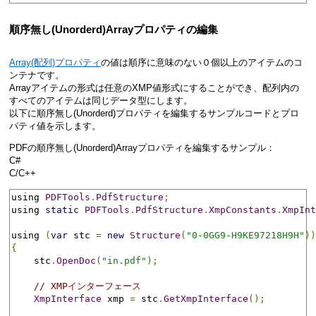
順序無し(Unorderd)Arrayプロパティの編集
Array(配列)プロパティ
の値は順序に意味のない０個以上のアイテムのコ
ンテナです。
Arrayアイテムの形式は任意のXMP値形式にすることができ、配列内の
すべてのアイテムは同じデータ型にします。
以下に順序無し(Unorderd)プロパティを編集するサンプルコードとプロ
パティ値を示します。
PDFの順序無し(Unorderd)Arrayプロパティを編集するサンプル：
C#
C/C++
using 
PDFTools
.
PdfStructure
;
using 
static
PDFTools
.
PdfStructure
.
XmpConstants
.
XmpInt
using 
(
var
 stc 
=
new
Structure
(
"0-0GG9-H9KE97218H9H"
))
{
    stc
.
OpenDoc
(
"in.pdf"
);
// XMPインターフェース
XmpInterface
 xmp 
=
 stc
.
GetXmpInterface
();