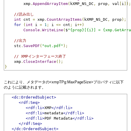
        xmp
.
AppendArrayItem
(
kXMP_NS_DC
,
 prop
,
 val
[
i
]);
//読み出し
int
 cnt 
=
 xmp
.
CountArrayItems
(
kXMP_NS_DC
,
 prop
);
for
(
int
 i 
=
1
;
 i 
<=
 cnt
;
 i
++)
Console
.
WriteLine
(
$
"{prop}[{i}] = {xmp.GetArra
//出力
    stc
.
SavePDF
(
"out.pdf"
);
// XMPインターフェース終了
    xmp
.
CloseInterface
();
}
これにより、メタデータの<xmpTPg:MaxPageSize>プロパティに以下
のように記載されます。
<dc:OrderedSubject>
<rdf:Seq>
<rdf:li>
XMP
</rdf:li>
<rdf:li>
metadata
</rdf:li>
<rdf:li>
PDF Metadata
</rdf:li>
</rdf:Seq>
</dc:OrderedSubject>