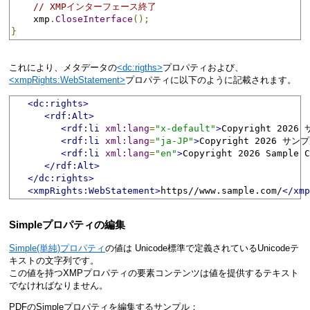
// XMPインターフェース終了
    xmp
.
CloseInterface
();
}
これにより、メタデータの
<dc:rigths>
プロパティおよび、
<xmpRights:WebStatement>
プロパティに以下のように記載されます。
<dc:rights>
<rdf:Alt>
<rdf:li
xml:lang
=
"x-default"
>
Copyright 202
<rdf:li
xml:lang
=
"ja-JP"
>
Copyright 2026 サ
<rdf:li
xml:lang
=
"en"
>
Copyright 2026 Sample C
</rdf:Alt>
</dc:rights>
<xmpRights:WebStatement>
https//www.sample.com/
</xmp
Simpleプロパティの編集
Simple(単純)プロパティ
の値は Unicode標準で定義されているUnicodeテ
キストの文字列です。
この値を持つXMPプロパティの要素コンテンツは値を提供するテキスト
でなければなりません。
PDFのSimpleプロパティを編集するサンプル：