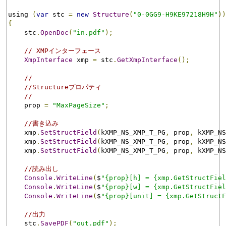
using 
(
var
 stc 
=
new
Structure
(
"0-0GG9-H9KE97218H9H"
))
{
    stc
.
OpenDoc
(
"in.pdf"
);
// XMPインターフェース
XmpInterface
 xmp 
=
 stc
.
GetXmpInterface
();
//
//Structureプロパティ
//
    prop 
=
"MaxPageSize"
;
//書き込み
    xmp
.
SetStructField
(
kXMP_NS_XMP_T_PG
,
 prop
,
 kXMP_NS
    xmp
.
SetStructField
(
kXMP_NS_XMP_T_PG
,
 prop
,
 kXMP_NS
    xmp
.
SetStructField
(
kXMP_NS_XMP_T_PG
,
 prop
,
 kXMP_NS
//読み出し
Console
.
WriteLine
(
$
"{prop}[h] = {xmp.GetStructFiel
Console
.
WriteLine
(
$
"{prop}[w] = {xmp.GetStructFiel
Console
.
WriteLine
(
$
"{prop}[unit] = {xmp.GetStructF
//出力
    stc
.
SavePDF
(
"out.pdf"
);