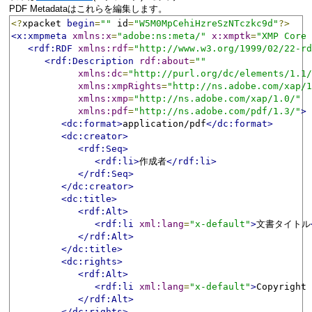
PDF Metadataはこれらを編集します。
<?
xpacket 
begin
=
"﻿"
 id
=
"W5M0MpCehiHzreSzNTczkc9d"
?>
<x:xmpmeta
xmlns:x
=
"adobe:ns:meta/"
x:xmptk
=
"XMP Core 
<rdf:RDF
xmlns:rdf
=
"http://www.w3.org/1999/02/22-rd
<rdf:Description
rdf:about
=
""
xmlns:dc
=
"http://purl.org/dc/elements/1.1/
xmlns:xmpRights
=
"http://ns.adobe.com/xap/1
xmlns:xmp
=
"http://ns.adobe.com/xap/1.0/"
xmlns:pdf
=
"http://ns.adobe.com/pdf/1.3/"
>
<dc:format>
application/pdf
</dc:format>
<dc:creator>
<rdf:Seq>
<rdf:li>
作成者
</rdf:li>
</rdf:Seq>
</dc:creator>
<dc:title>
<rdf:Alt>
<rdf:li
xml:lang
=
"x-default"
>
文書タイトル
</rdf:Alt>
</dc:title>
<dc:rights>
<rdf:Alt>
<rdf:li
xml:lang
=
"x-default"
>
Copyrig
</rdf:Alt>
</dc:rights>