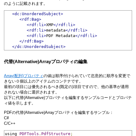
のように記載されます。
<dc:UnorderedSubject>
<rdf:Bag>
<rdf:li>
XMP
</rdf:li>
<rdf:li>
metadata
</rdf:li>
<rdf:li>
PDF Metadata
</rdf:li>
</rdf:Bag>
</dc:UnorderedSubject>
代替(Alternative)Arrayプロパティの編集
Array(配列)プロパティ
の値は順序付けられていて恣意的に順序を変更で
きない０個以上のアイテムのコンテナです。
最初の項目には優先されるべき(既定の)項目ですので、他の基準が適用
されない場合に選択されます。
以下に代替(Alternative)プロパティを編集するサンプルコードとプロパテ
ィ値を示します。
PDFの代替(Alternative)Arrayプロパティを編集するサンプル：
C#
C/C++
using 
PDFTools
.
PdfStructure
;