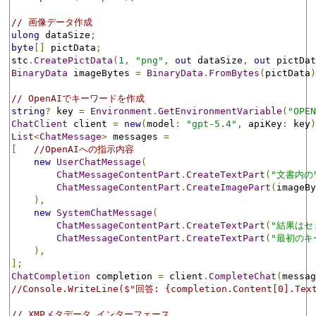
// 画像データ作成
ulong
 dataSize
;
byte
[]
 pictData
;
stc
.
CreatePictData
(
1
,
"png"
,
out
 dataSize
,
out
 pictDat
BinaryData
 imageBytes 
=
BinaryData
.
FromBytes
(
pictData
)
// OpenAIでキーワードを作成
string
?
 key 
=
Environment
.
GetEnvironmentVariable
(
"OPEN
ChatClient
 client 
=
new
(
model
:
"gpt-5.4"
,
 apiKey
:
 key
)
List
<
ChatMessage
>
 messages 
=
[
//OpenAIへの指示内容
new
UserChatMessage
(
ChatMessageContentPart
.
CreateTextPart
(
"文書内の
ChatMessageContentPart
.
CreateImagePart
(
imageBy
),
new
SystemChatMessage
(
ChatMessageContentPart
.
CreateTextPart
(
"結果はセ
ChatMessageContentPart
.
CreateTextPart
(
"最初のキ
),
];
ChatCompletion
 completion 
=
 client
.
CompleteChat
(
messag
//Console.WriteLine($"回答: {completion.Content[0].Tex
// XMPメタデータ インターフェース