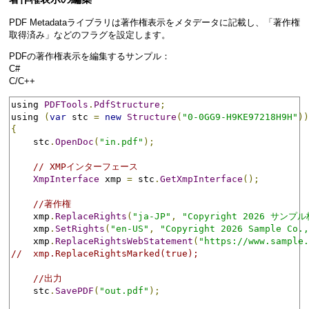
PDF Metadataライブラリは著作権表示をメタデータに記載し、「著作権
取得済み」などのフラグを設定します。
PDFの著作権表示を編集するサンプル：
C#
C/C++
using 
PDFTools
.
PdfStructure
;
using 
(
var
 stc 
=
new
Structure
(
"0-0GG9-H9KE97218H9H"
))
{
    stc
.
OpenDoc
(
"in.pdf"
);
// XMPインターフェース
XmpInterface
 xmp 
=
 stc
.
GetXmpInterface
();
//著作権
    xmp
.
ReplaceRights
(
"ja-JP"
,
"Copyright 2026 サンプ
    xmp
.
SetRights
(
"en-US"
,
"Copyright 2026 Sample Co.,
    xmp
.
ReplaceRightsWebStatement
(
"https://www.sample.
//  xmp.ReplaceRightsMarked(true);
//出力
    stc
.
SavePDF
(
"out.pdf"
);