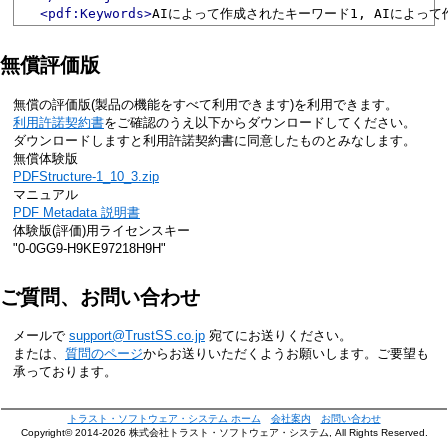
<pdf:Keywords>
AIによって作成されたキーワード1, AIによって
無償評価版
無償の評価版(製品の機能をすべて利用できます)を利用できます。
利用許諾契約書
をご確認のうえ以下からダウンロードしてください。
ダウンロードしますと利用許諾契約書に同意したものとみなします。
無償体験版
PDFStructure-1_10_3.zip
マニュアル
PDF Metadata 説明書
体験版(評価)用ライセンスキー
"
0-0GG9-H9KE97218H9H
"
ご質問、お問い合わせ
メールで
support@TrustSS.co.jp
宛てにお送りください。
または、
質問のページ
からお送りいただくようお願いします。ご要望も
承っております。
トラスト・ソフトウェア・システム ホーム
会社案内
お問い合わせ
Copyright© 2014-2026 株式会社トラスト・ソフトウェア・システム, All Rights Reserved.