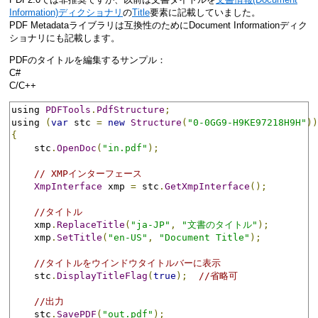
Information)ディクショナリ
の
Title
要素に記載していました。
PDF Metadataライブラリは互換性のためにDocument Informationディク
ショナリにも記載します。
PDFのタイトルを編集するサンプル：
C#
C/C++
using 
PDFTools
.
PdfStructure
;
using 
(
var
 stc 
=
new
Structure
(
"0-0GG9-H9KE97218H9H"
))
{
    stc
.
OpenDoc
(
"in.pdf"
);
// XMPインターフェース
XmpInterface
 xmp 
=
 stc
.
GetXmpInterface
();
//タイトル
    xmp
.
ReplaceTitle
(
"ja-JP"
,
"文書のタイトル"
);
    xmp
.
SetTitle
(
"en-US"
,
"Document Title"
);
//タイトルをウインドウタイトルバーに表示
    stc
.
DisplayTitleFlag
(
true
);
//省略可
//出力
    stc
.
SavePDF
(
"out.pdf"
);