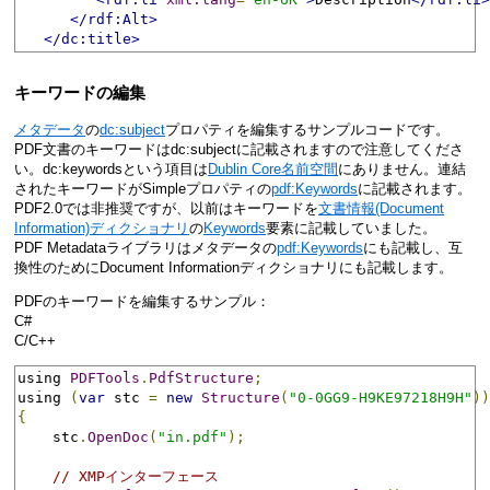
</rdf:Alt>
</dc:title>
キーワードの編集
メタデータ
の
dc:subject
プロパティを編集するサンプルコードです。
PDF文書のキーワードはdc:subjectに記載されますので注意してくださ
い。dc:keywordsという項目は
Dublin Core名前空間
にありません。連結
されたキーワードがSimpleプロパティの
pdf:Keywords
に記載されます。
PDF2.0では非推奨ですが、以前はキーワードを
文書情報(Document
Information)ディクショナリ
の
Keywords
要素に記載していました。
PDF Metadataライブラリはメタデータの
pdf:Keywords
にも記載し、互
換性のためにDocument Informationディクショナリにも記載します。
PDFのキーワードを編集するサンプル：
C#
C/C++
using 
PDFTools
.
PdfStructure
;
using 
(
var
 stc 
=
new
Structure
(
"0-0GG9-H9KE97218H9H"
))
{
    stc
.
OpenDoc
(
"in.pdf"
);
// XMPインターフェース