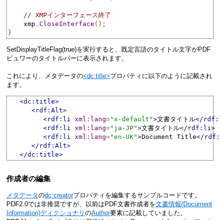
// XMPインターフェース終了
    xmp
.
CloseInterface
();
}
SetDisplayTitleFlag(true)を実行すると、既定言語のタイトル文字がPDF
ビュワーのタイトルバーに表示されます。
これにより、メタデータの
<dc:title>
プロパティに以下のように記載され
ます。
<dc:title>
<rdf:Alt>
<rdf:li
xml:lang
=
"x-default"
>
文書タイトル
</rdf:
<rdf:li
xml:lang
=
"ja-JP"
>
文書タイトル
</rdf:li>
<rdf:li
xml:lang
=
"en-UK"
>
Document Title
</rdf:
</rdf:Alt>
</dc:title>
作成者の編集
メタデータ
の
dc:creator
プロパティを編集するサンプルコードです。
PDF2.0では非推奨ですが、以前はPDF文書作成者を
文書情報(Document
Information)ディクショナリ
の
Author
要素に記載していました。