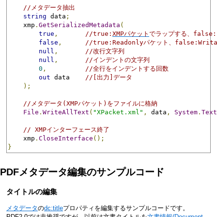
//メタデータ抽出
string
 data
;
    xmp
.
GetSerializedMetadata
(
true
,
//true:
XMPパケット
でラップする、false
false
,
//true:Readonlyパケット、false:Wri
null
,
//改行文字列
null
,
//インデントの文字列
0
,
//全行をインデントする回数
out
 data    
//[出力]データ
);
//メタデータ(XMPパケット)をファイルに格納
File
.
WriteAllText
(
"XPacket.xml"
,
 data
,
System
.
Text
// XMPインターフェース終了
    xmp
.
CloseInterface
();
}
PDFメタデータ編集のサンプルコード
タイトルの編集
メタデータ
の
dc:title
プロパティを編集するサンプルコードです。
PDF2.0では非推奨ですが、以前は文書タイトルを
文書情報(Document