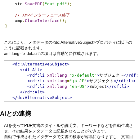
    stc
.
SavePDF
(
"out.pdf"
);
// XMPインターフェース終了
    xmp
.
CloseInterface
();
}
これにより、メタデータの<dc:AlternativeSubject>プロパティに以下の
ように記載されます。
xml:lang="x-default"の項目は自動的に作成されます。
<dc:AlternativeSubject>
<rdf:Alt>
<rdf:li
xml:lang
=
"x-default"
>
サブジェクト
</rdf:
<rdf:li
xml:lang
=
"ja-JP"
>
サブジェクト
</rdf:li>
<rdf:li
xml:lang
=
"en-US"
>
Subject
</rdf:li>
</rdf:Alt>
</dc:AlternativeSubject>
AIとの連携
AIを使ってPDF文書のタイトルや説明文、キーワードなどを自動生成さ
せ、その結果をメタデータに記載させることができます。
自動で作成されたメタデータで文書の検索が容易になりますし、文書目