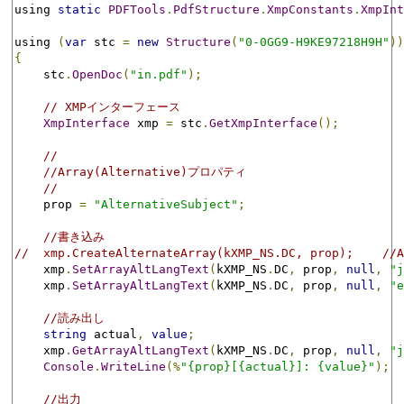
using 
static
PDFTools
.
PdfStructure
.
XmpConstants
.
XmpInt
using 
(
var
 stc 
=
new
Structure
(
"0-0GG9-H9KE97218H9H"
))
{
    stc
.
OpenDoc
(
"in.pdf"
);
// XMPインターフェース
XmpInterface
 xmp 
=
 stc
.
GetXmpInterface
();
//
//Array(Alternative)プロパティ
//
    prop 
=
"AlternativeSubject"
;
//書き込み
//  xmp.CreateAlternateArray(kXMP_NS.DC, prop); 
    xmp
.
SetArrayAltLangText
(
kXMP_NS
.
DC
,
 prop
,
null
,
"j
    xmp
.
SetArrayAltLangText
(
kXMP_NS
.
DC
,
 prop
,
null
,
"e
//読み出し
string
 actual
,
value
;
    xmp
.
GetArrayAltLangText
(
kXMP_NS
.
DC
,
 prop
,
null
,
"j
Console
.
WriteLine
(%
"{prop}[{actual}]: {value}"
);
//出力