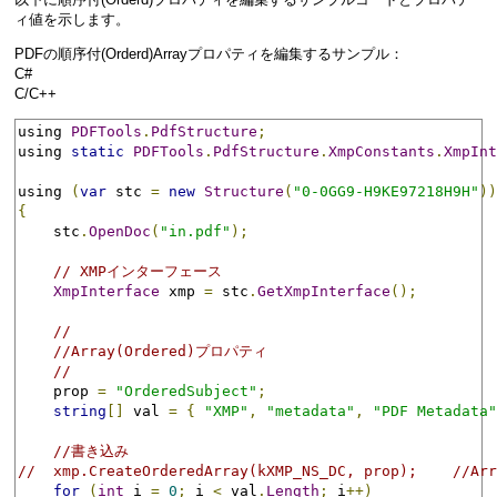
ィ値を示します。
PDFの順序付(Orderd)Arrayプロパティを編集するサンプル：
C#
C/C++
using 
PDFTools
.
PdfStructure
;
using 
static
PDFTools
.
PdfStructure
.
XmpConstants
.
XmpInt
using 
(
var
 stc 
=
new
Structure
(
"0-0GG9-H9KE97218H9H"
))
{
    stc
.
OpenDoc
(
"in.pdf"
);
// XMPインターフェース
XmpInterface
 xmp 
=
 stc
.
GetXmpInterface
();
//
//Array(Ordered)プロパティ
//
    prop 
=
"OrderedSubject"
;
string
[]
 val 
=
{
"XMP"
,
"metadata"
,
"PDF Metadata"
//書き込み
//  xmp.CreateOrderedArray(kXMP_NS_DC, prop);   
for
(
int
 i 
=
0
;
 i 
<
 val
.
Length
;
 i
++)