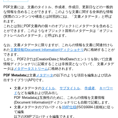
PDF文書には、文書のタイトル、作成者、作成日、更新日などの一般的
な情報を含めることができます。このような文書に関する全体的な情報
(実際のコンテンツや構造とは対照的に)は、「文書メタデータ」と呼ば
れます。
これとは別にPDF文書内の個々のオブジェクトにメタデータを含めるこ
とができます。このようなオブジェクト固有のメタデータは「オブジェ
クトレベルのメタデータ」と呼ばれます。
なお、文書メタデータに限りますが、これらの情報を文書に関連付けら
れた
文書情報(Document Information)ディクショナリ
内に格納することが
できます。
しかし、PDF2.0では(CreationDateとModDateのエントリを除いて)文書
情報ディクショナリに記載することは非推奨となっていて、 文書メタデ
ータは
メタデータストリーム
に格納されます。
PDF Metadata
は文書
メタデータ
の以下のような項目を編集および読み
出すライブラリ(API)です。
文書メタデータの
タイトル
、
サブタイトル
、
作成者
、
キーワー
ド
などを編集および読み出し
PDF Metadataは互換性のために、これらの情報を文書情報
(Document Information)ディクショナリにも自動で記載します。
文書メタデータのプロパティを
XMP仕様
(ISO16684-1規格)に従っ
て編集
以下のXMPプロパティを編集できます。