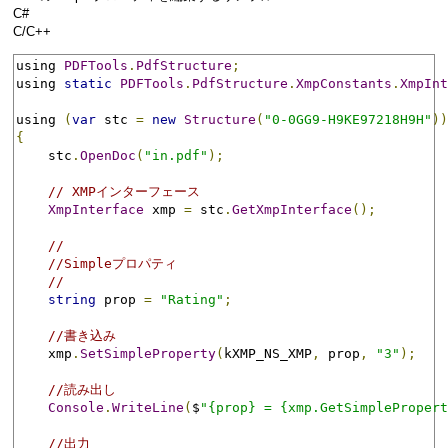
C#
C/C++
using 
PDFTools
.
PdfStructure
;
using 
static
PDFTools
.
PdfStructure
.
XmpConstants
.
XmpInt
using 
(
var
 stc 
=
new
Structure
(
"0-0GG9-H9KE97218H9H"
))
{
    stc
.
OpenDoc
(
"in.pdf"
);
// XMPインターフェース
XmpInterface
 xmp 
=
 stc
.
GetXmpInterface
();
//
//Simpleプロパティ
//
string
 prop 
=
"Rating"
;
//書き込み
    xmp
.
SetSimpleProperty
(
kXMP_NS_XMP
,
 prop
,
"3"
);
//読み出し
Console
.
WriteLine
(
$
"{prop} = {xmp.GetSimplePropert
//出力