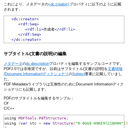
これにより、メタデータの
<dc:creator>
プロパティに以下のように記載
されます。
<dc:creator>
<rdf:Seq>
<rdf:li>
作成者
</rdf:li>
</rdf:Seq>
</dc:creator>
サブタイトル(文書の説明)の編集
メタデータ
の
dc:description
プロパティを編集するサンプルコードです。
PDF2.0では非推奨ですが、以前はサブタイトル(文書の説明)を
文書情報
(Document Information)ディクショナリ
の
Subject
要素に記載していまし
た。
PDF Metadataライブラリは互換性のためにDocument Informationディク
ショナリにも記載します。
PDFのサブタイトルを編集するサンプル：
C#
C/C++
using 
PDFTools
.
PdfStructure
;
using 
(
var
 stc 
=
new
Structure
(
"0-0GG9-H9KE97218H9H"
))