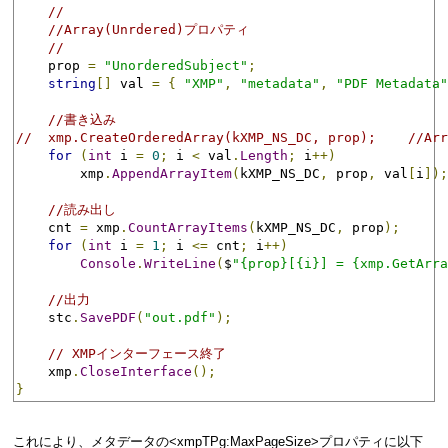
//
//Array(Unrdered)プロパティ
//
    prop 
=
"UnorderedSubject"
;
string
[]
 val 
=
{
"XMP"
,
"metadata"
,
"PDF Metadata"
//書き込み
//  xmp.CreateOrderedArray(kXMP_NS_DC, prop);   
for
(
int
 i 
=
0
;
 i 
<
 val
.
Length
;
 i
++)
        xmp
.
AppendArrayItem
(
kXMP_NS_DC
,
 prop
,
 val
[
i
]);
//読み出し
    cnt 
=
 xmp
.
CountArrayItems
(
kXMP_NS_DC
,
 prop
);
for
(
int
 i 
=
1
;
 i 
<=
 cnt
;
 i
++)
Console
.
WriteLine
(
$
"{prop}[{i}] = {xmp.GetArra
//出力
    stc
.
SavePDF
(
"out.pdf"
);
// XMPインターフェース終了
    xmp
.
CloseInterface
();
}
これにより、メタデータの<xmpTPg:MaxPageSize>プロパティに以下