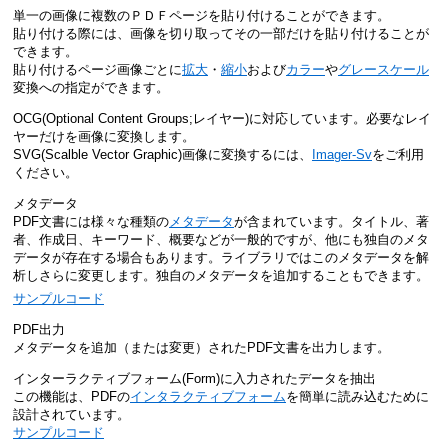
単一の画像に複数のＰＤＦページを貼り付けることができます。
貼り付ける際には、画像を切り取ってその一部だけを貼り付けることが
できます。
貼り付けるページ画像ごとに
拡大
・
縮小
および
カラー
や
グレースケール
変換への指定ができます。
OCG(Optional Content Groups;レイヤー)に対応しています。必要なレイ
ヤーだけを画像に変換します。
SVG(Scalble Vector Graphic)画像に変換するには、
Imager-Sv
をご利用
ください。
メタデータ
PDF文書には様々な種類の
メタデータ
が含まれています。タイトル、著
者、作成日、キーワード、概要などが一般的ですが、他にも独自のメタ
データが存在する場合もあります。ライブラリではこのメタデータを解
析しさらに変更します。独自のメタデータを追加することもできます。
サンプルコード
PDF出力
メタデータを追加（または変更）されたPDF文書を出力します。
インターラクティブフォーム(Form)に入力されたデータを抽出
この機能は、PDFの
インタラクティブフォーム
を簡単に読み込むために
設計されています。
サンプルコード