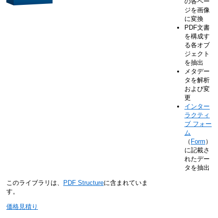
の各ペー
ジを画像
に変換
PDF文書
を構成す
る各オブ
ジェクト
を抽出
メタデー
タを解析
および変
更
インター
ラクティ
ブ フォー
ム
（
Form
）
に記載さ
れたデー
タを抽出
このライブラリは、
PDF Structure
に含まれていま
す。
価格見積り