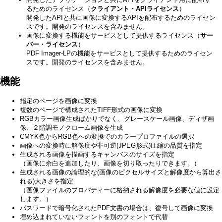
るためのライセンス（
クライアント・APIライセンス
）
開発したAPIと共に画像に変換するAPIを配布するためのライセン
スです。開発のライセンスを含みません。
画像に変換する機能をサービスとして提供するライセンス（
サー
バー・ライセンス
）
PDF Imager-LPの機能をサービスとして提供するためのライセン
スです。開発のライセンスを含みません。
機能
指定のページを画像に変換
複数のページで構成されたTIFF形式の画像に変換
RGBカラー画像生成ばかりでなく、グレースケール画像、ディザ画
像、２階調モノクローム画像を生成
CMYK色からRGB色への変換でのカラープロファイルの選択
画像への変換時に解像度や非可逆(JPEG形式)圧縮の品質を指定
生成される画像を描画するキャンバスのサイズを指定
（画像に余白を追加したり、画像を切り取ったりできます。）
生成される画像の論理的な(画像のピクセルサイズと解像度から算出さ
れる)大きさを指定
（画像ファイルのプロパティーに格納される解像度を必要な値に設定
します。）
パスワードで暗号化されたPDF文書の場合は、復号して画像に変換
埋め込まれていないフォントを別のフォントで代替