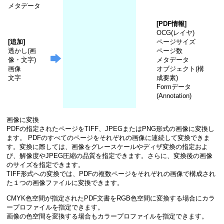
メタデータ
[PDF情報]
OCG(レイヤ)
[追加]
ページサイズ
透かし(画
ページ数
像・文字)
メタデータ
画像
オブジェクト(構
文字
成要素)
Formデータ
(Annotation)
画像に変換
PDFの指定されたページをTIFF、JPEGまたはPNG形式の画像に変換し
ます。 PDFのすべてのページをそれぞれの画像に連続して変換できま
す。変換に際しては、画像をグレースケールやディザ変換の指定およ
び、解像度やJPEG圧縮の品質を指定できます。さらに、変換後の画像
のサイズを指定できます。
TIFF形式への変換では、PDFの複数ページをそれぞれの画像で構成され
た１つの画像ファイルに変換できます。
CMYK色空間が指定されたPDF文書をRGB色空間に変換する場合にカラ
ープロファイルを指定できます。
画像の色空間を変換する場合もカラープロファイルを指定できます。