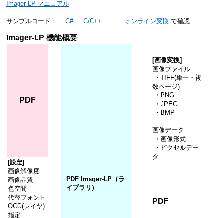
Imager-LP マニュアル
サンプルコード：
C#
C/C++
オンライン変換
で確認
Imager-LP 機能概要
[画像変換]
画像ファイル
・TIFF(単一・複
数ページ)
・PNG
PDF
・JPEG
・BMP
画像データ
・画像形式
・ピクセルデー
タ
[設定]
画像解像度
PDF Imager-LP（ラ
画像品質
イブラリ）
色空間
代替フォント
PDF
OCG(レイヤ)
指定