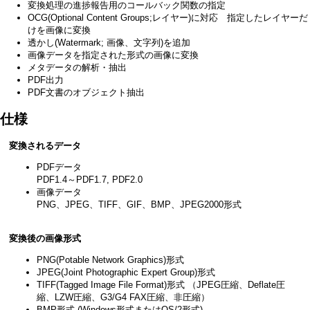
変換処理の進捗報告用のコールバック関数の指定
OCG(Optional Content Groups;レイヤー)に対応 指定したレイヤーだ
けを画像に変換
透かし(Watermark; 画像、文字列)を追加
画像データを指定された形式の画像に変換
メタデータの解析・抽出
PDF出力
PDF文書のオブジェクト抽出
仕様
変換されるデータ
PDFデータ
PDF1.4～PDF1.7, PDF2.0
画像データ
PNG、JPEG、TIFF、GIF、BMP、JPEG2000形式
変換後の画像形式
PNG(Potable Network Graphics)形式
JPEG(Joint Photographic Expert Group)形式
TIFF(Tagged Image File Format)形式 （JPEG圧縮、Deflate圧
縮、LZW圧縮、G3/G4 FAX圧縮、非圧縮）
BMP形式 (Windows形式またはOS/2形式)