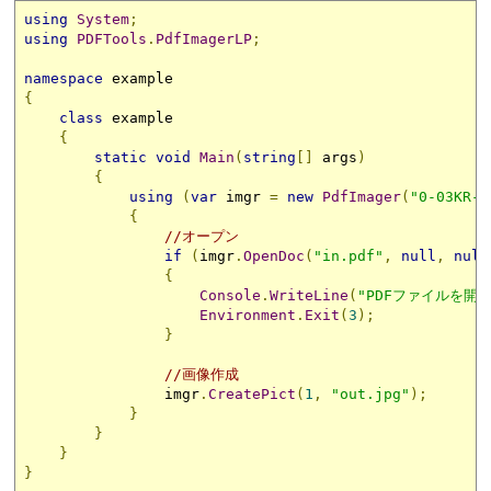
using
System
;
using
PDFTools
.
PdfImagerLP
;
namespace
{
class
 example

{
static
void
Main
(
string
[]
 args
)
{
using
(
var
 imgr 
=
new
PdfImager
(
"0-03KR-E
{
//オープン
if
(
imgr
.
OpenDoc
(
"in.pdf"
,
null
,
null
{
Console
.
WriteLine
(
"PDFファイルを開
Environment
.
Exit
(
3
);
}
//画像作成
                imgr
.
CreatePict
(
1
,
"out.jpg"
);
}
}
}
}