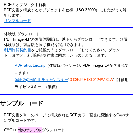
PDFのオブジェクト解析
PDF文書を構成するオブジェクトを仕様（ISO 32000）にしたがって解
析します。
サンプルコード
体験版 ダウンロード
PDF Imager-LPの無償体験版は、以下からダウンロードできます。無償
体験版は、製品版と同じ機能を試用できます。
利用許諾契約書
をご確認のうえダウンロードしてください。ダウンロー
ドしますと、利用許諾契約書に同意したものとみなします。
PDF Structure.zip
（体験版パッケージ, PDF Imager-LPが含まれて
います）
体験版(評価)用 ライセンスキー
"
0-03KR-E1310124W0GW
" [評価用
ライセンスキー]
（無償）
サンプル コード
PDF文書を単一のページで構成されたRGBカラー画像に変換するC#のサ
ンプルコードです。
C#
C++
他のサンプル
ダウンロード