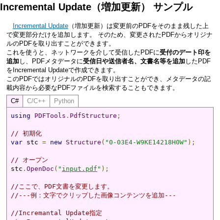
Incremental Update（増加更新） サンプル
Incremental Update
（増加更新）は変更前のPDFをそのまま残した上
で変更部分だけを追加します。 そのため、変更されたPDFからオリジナ
ルのPDFを取り出すことができます。
これを使うと、ネットワークを介して受信したPDFに
受付のデート印を
追加
し、PDFメタデータに
受信日や送信者名、文書名等を追加
したPDF
をIncremental Updateで作成できます。
このPDFではオリジナルのPDFを取り出すことができ、メタデータの記
載内容から必要なPDFファイルを検索することもできます。
C#
C/C++
Python
using
PDFTools
.
PdfStructure
;
// 初期化
var
 stc 
=
new
Structure
(
"0-03E4-W9KE14218H0W"
);
// オープン
stc
.
OpenDoc
(
"
input.pdf
"
);
//ここで、PDF文書を変更します。
//---例：文字でクリップした画像コンテンツを追加---
//Incremantal Update指定