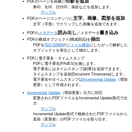
印影を追加
PDFのページを画像に
角印、丸印、日付印、落款などを追加します。
サンプル
文字、画像、図形を追加
PDFのページコンテンツに
文字（字形）でクリップした画像を追加できます。
読み出し
書き込み
PDFの
メタデータ
／メタデータ
抽出
PDFの構成オブジェクト(構成部品)を
PDFを
ISO-32000
の
ファイル構造
にしたがって解析した
オブジェクトを単位として抽出します。
PDFに電子署名・タイムスタンプ
PDFに電子署名(PAdES)を施します。
電子署名にはタイムスタンプ(副署)を追加できます。
タイムスタンプを追加(Document Timestamp)します。
電子署名やタイムスタンプは
Incremental Update
（増加
更新）として作成されます。
Incremental Update
（増加更新）出力に対応
変更されたPDFファイルをIncremental Update形式で出
力
サンプル
Incremental Update形式で格納されたPDFファイルから
直前（変更前）のPDFファイルを取り出す。
サンプル