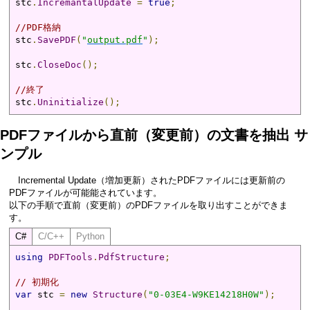
stc
.
IncremantalUpdate
=
true
;
//PDF格納
stc
.
SavePDF
(
"
output.pdf
"
);
stc
.
CloseDoc
();
//終了
stc
.
Uninitialize
();
PDFファイルから直前（変更前）の文書を抽出 サ
ンプル
Incremental Update（増加更新）されたPDFファイルには更新前の
PDFファイルが可能能されています。
以下の手順で直前（変更前）のPDFファイルを取り出すことができま
す。
C#
C/C++
Python
using
PDFTools
.
PdfStructure
;
// 初期化
var
 stc 
=
new
Structure
(
"0-03E4-W9KE14218H0W"
);