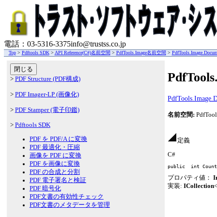
電話：03-5316-3375
info@trustss.co.jp
Top
>
Pdftools SDK
>
API Reference(C#)名前空間
>
PdfTools.Image名前空間
>
PdfTools.Image.Doc
閉じる
PdfTool
>
PDF Structure (PDF構成)
>
PDF Imager-LP (画像化)
PdfTools.Image
>
PDF Stamper (電子印鑑)
名前空間:
PdfTool
>
Pdftools SDK
PDF を PDF/A に変換
定義
PDF 最適化・圧縮
C#
画像を PDF に変換
PDF を画像に変換
public 
 int Coun
PDF の合成と分割
プロパティ値：
I
PDF 電子署名と検証
実装:
ICollection
PDF 暗号化
PDF文書の有効性チェック
PDF文書のメタデータを管理