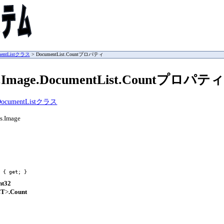
umentListクラス
> DocumentList.Countプロパティ
s.Image.DocumentList.Countプロパテ
.DocumentListクラス
s.Image
t { 
get
; }
nt32
<
T
>
.Count