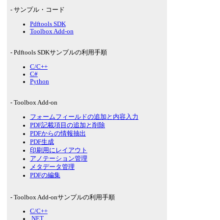
- サンプル・コード
Pdftools SDK
Toolbox Add-on
- Pdftools SDKサンプルの利用手順
C/C++
C#
Python
- Toolbox Add-on
フォームフィールドの追加と内容入力
PDF記載項目の追加と削除
PDFからの情報抽出
PDF生成
印刷用にレイアウト
アノテーション管理
メタデータ管理
PDFの編集
- Toolbox Add-onサンプルの利用手順
C/C++
.NET