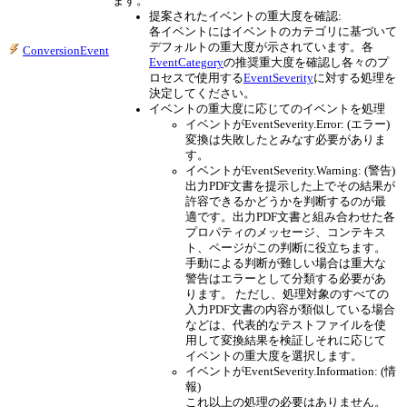
ます。
提案されたイベントの重大度を確認:
各イベントにはイベントのカテゴリに基づいて
デフォルトの重大度が示されています。各
ConversionEvent
EventCategory
の推奨重大度を確認し各々のプ
ロセスで使用する
EventSeverity
に対する処理を
決定してください。
イベントの重大度に応じてのイベントを処理
イベントがEventSeverity.Error: (エラー)
変換は失敗したとみなす必要がありま
す。
イベントがEventSeverity.Warning: (警告)
出力PDF文書を提示した上でその結果が
許容できるかどうかを判断するのが最
適です。出力PDF文書と組み合わせた各
プロパティのメッセージ、コンテキス
ト、ページがこの判断に役立ちます。
手動による判断が難しい場合は重大な
警告はエラーとして分類する必要があ
ります。 ただし、処理対象のすべての
入力PDF文書の内容が類似している場合
などは、代表的なテストファイルを使
用して変換結果を検証しそれに応じて
イベントの重大度を選択します。
イベントがEventSeverity.Information: (情
報)
これ以上の処理の必要はありません。