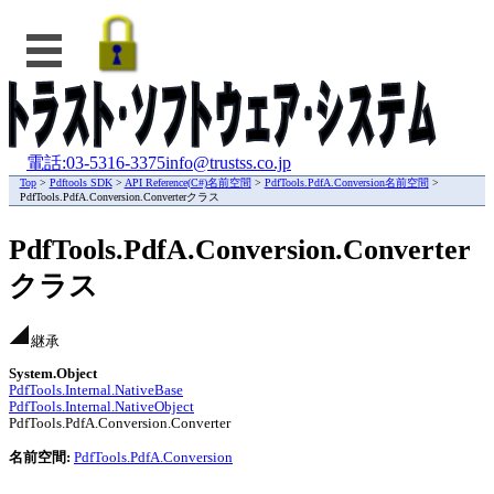
電話:03-5316-3375
info@trustss.co.jp
Top
>
Pdftools SDK
>
API Reference(C#)名前空間
>
PdfTools.PdfA.Conversion名前空間
>
PdfTools.PdfA.Conversion.Converterクラス
PdfTools.PdfA.Conversion.Converter
クラス
継承
System.Object
PdfTools.Internal.NativeBase
PdfTools.Internal.NativeObject
PdfTools.PdfA.Conversion.Converter
名前空間:
PdfTools.PdfA.Conversion