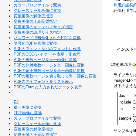
カラープロファイルで変換
利用許諾契
グレースケール画像に変換
評価利用で
変換画像の解像度指定
変換画像の圧縮品質指定
変換画像のキャンバスサイズ指定
変換画像の論理サイズ指定
パスワードで暗号化されたPDFを変換
暗号化PDFを画像に変換
PDFのフォントを別のフォントに代替
インスト
PDFのOCG(レイヤー)を表示・非表示
PDFの複数ページを単一画像に変換
C#開発環境
C
PDFの枠付複数ページを単一画像に変換
PDFの縮小複数ページを単一画像に変換
ライブラリ
PDFの複数ページを切り取って単一画像に変換
Imager-L
PDF内の全フォントをリスト表示
以下のよう
PDFのFormと入力されたデータを表示
doc
C#
include
C
単一画像に変換
lib
D
TIFF画像に変換
C
カラープロファイルで変換
sample
W
グレースケール画像に変換
変換画像の解像度指定
サンプルはlib
変換画像の圧縮品質指定