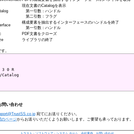
現在文書のCatalogを表示
alog
第一引数：ハンドル
第二引数：フラグ
構成要素を抽出するインターフェースのハンドルを終了
erface
第一引数：ハンドル
c
PDF文書をクローズ
ze
ライブラリの終了
です。
 3 0 R

/Catalog

お問い合わせ
pport@TrustSS.co.jp
宛てにお送りください。
問のページ
からお送りいただくようお願いします。ご要望も承っております。
トラスト・ソフトウェア・システム ホーム
会社案内
お問い合わせ