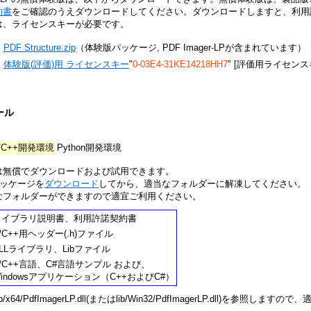
約書
をご確認のうえダウンロードしてください。ダウンロードしますと、利用
は、ライセンスキーが必要です。
PDF Structure.zip
（体験版パッケージ, PDF Imager-LPが含まれています）
体験版(評価)用 ライセンスキー
"
0-03E4-31KE14218HH7
" [評価用ライセンス
ール
/C++開発環境
Python開発環境
は無償でダウンロードおよび試用できます。
Pパッケージを
ダウンロード
してから、適当なフォルダーに解凍してください。
なフォルダーができますので適宜ご利用ください。
ライブラリ説明書、利用許諾契約書
/C++用ヘッダー(.h)ファイル
LLライブラリ、Libファイル
/C++言語、C#言語サンプル および、
indowsアプリケーション（C++およびC#）
/x64/PdfImagerLP.dll(またはlib/Win32/PdfImagerLP.dll)を