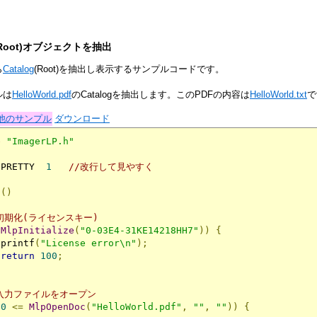
g(Root)オブジェクトを抽出
ら
Catalog
(Root)を抽出し表示するサンプルコードです。
ルは
HelloWorld.pdf
のCatalogを抽出します。このPDFの内容は
HelloWorld.txt
で
他のサンプル
ダウンロード
e
"ImagerLP.h"
 PRETTY  
1
//改行して見やすく
n
()
 初期化(ライセンスキー)
(
MlpInitialize
(
"0-03E4-31KE14218HH7"
))
{
 printf
(
"License error\n"
);
return
100
;
 入力ファイルをオープン
(
0
<=
MlpOpenDoc
(
"HelloWorld.pdf"
,
""
,
""
))
{