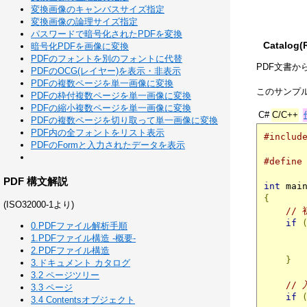
変換画像のキャンバスサイズ指定
変換画像の論理サイズ指定
パスワードで暗号化されたPDFを変換
Catalo
暗号化PDFを画像に変換
PDFのフォントを別のフォントに代替
PDF文書か
PDFのOCG(レイヤー)を表示・非表示
PDFの複数ページを単一画像に変換
このサンプ
PDFの枠付複数ページを単一画像に変換
PDFの縮小複数ページを単一画像に変換
C#
C/C++
PDFの複数ページを切り取って単一画像に変換
PDF内の全フォントをリスト表示
#includ
PDFのFormと入力されたデータを表示
#define
PDF 構文解説
int
 mai
{
(ISO32000-1より)
//
if
0.PDFファイル解析手順
       
1.PDFファイル構造 -概要-
2.PDFファイル構造
}
3.ドキュメント カタログ
3.2 ページツリー
//
3.3 ページ
if
3.4 Contentsオブジェクト