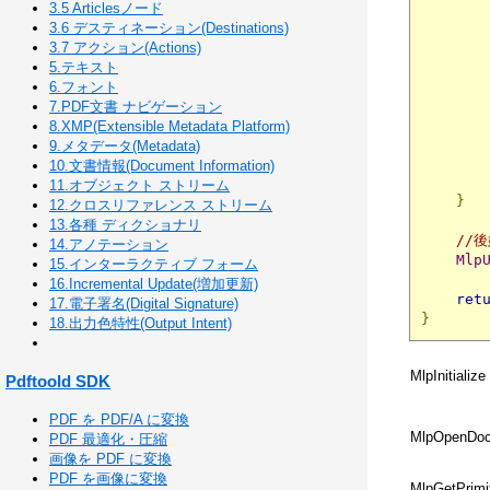
3.5 Articlesノード
3.6 デスティネーション(Destinations)
       
3.7 アクション(Actions)
5.テキスト
6.フォント
7.PDF文書 ナビゲーション
8.XMP(Extensible Metadata Platform)
9.メタデータ(Metadata)
10.文書情報(Document Information)
11.オブジェクト ストリーム
}
12.クロスリファレンス ストリーム
13.各種 ディクショナリ
//
14.アノテーション
Mlp
15.インターラクティブ フォーム
16.Incremental Update(増加更新)
ret
17.電子署名(Digital Signature)
}
18.出力色特性(Output Intent)
MlpInitialize
Pdftoold SDK
PDF を PDF/A に変換
MlpOpenDo
PDF 最適化・圧縮
画像を PDF に変換
PDF を画像に変換
MlpGetPrimit