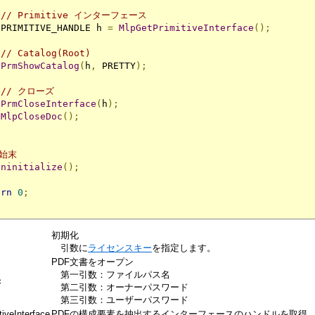
// Primitive インターフェース
 PRIMITIVE_HANDLE h 
=
MlpGetPrimitiveInterface
();
// Catalog(Root)
PrmShowCatalog
(
h
,
 PRETTY
);
// クローズ
PrmCloseInterface
(
h
);
MlpCloseDoc
();
後始末
Uninitialize
();
urn
0
;
初期化
引数に
ライセンスキー
を指定します。
PDF文書をオープン
第一引数：ファイルパス名
c
第二引数：オーナーパスワード
第三引数：ユーザーパスワード
iveInterface
PDFの構成要素を抽出するインターフェースのハンドルを取得