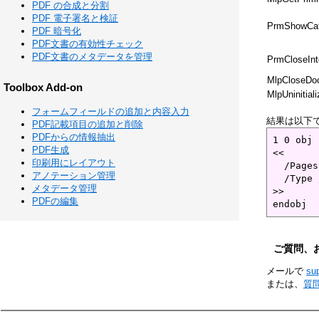
PDF の合成と分割
PDF 電子署名と検証
PrmShowCat
PDF 暗号化
PDF文書の有効性チェック
PDF文書のメタデータを管理
PrmCloseInt
MlpCloseDo
Toolbox Add-on
MlpUninitiali
フォームフィールドの追加と内容入力
結果は以下
PDF記載項目の追加と削除
PDFからの情報抽出
1 0 obj

PDF生成
<<

印刷用にレイアウト
  /Pages
アノテーション管理
  /Type 
メタデータ管理
>>

PDFの編集
ご質問、
メールで
su
または、
質