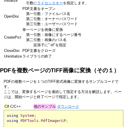
Initialize
引数に
ライセンスキー
を指定します。
PDF文書をオープン
第一引数：ファイルパス名
OpenDoc
第二引数：オーナーパスワード
第三引数：ユーザーパスワード
単一ページを画像に変換
第一引数：画像にするページ番号
CreatePict
第二引数：画像のパス名
拡張子に".tif"を指定
CloseDoc
PDF文書をクローズ
Uninitialize
ライブラリの終了
PDFを複数ページのTIFF画像に変換（その１）
PDFの複数ページを１つのTIFF形式画像に変換するサンプルコードで
す。
ここでは、変換するページを連続して指定する方法を解説します。ペー
ジは、開始ページと終了ページで指定します。
C#
C/C++
他のサンプル
ダウンロード
using
System
;
using
PDFTools
.
PdfImagerLP
;