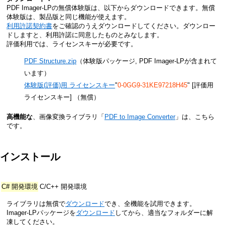
PDF Imager-LPの無償体験版は、以下からダウンロードできます。無償
体験版は、製品版と同じ機能が使えます。
利用許諾契約書
をご確認のうえダウンロードしてください。ダウンロー
ドしますと、利用許諾に同意したものとみなします。
評価利用では、ライセンスキーが必要です。
PDF Structure.zip
（体験版パッケージ, PDF Imager-LPが含まれて
います）
体験版(評価)用 ライセンスキー
"
0-0GG9-31KE97218H45
" [評価用
ライセンスキー]
（無償）
高機能な
、画像変換ライブラリ「
PDF to Image Converter
」は、こちら
です。
インストール
C# 開発環境
C/C++ 開発環境
ライブラリは無償で
ダウンロード
でき、全機能を試用できます。
Imager-LPパッケージを
ダウンロード
してから、適当なフォルダーに解
凍してください。