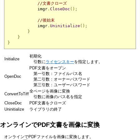
//文書クローズ
            imgr
.
CloseDoc
();
//後始末
            imgr
.
Uninitialize
();
}
}
}
初期化
Initialize
引数に
ライセンスキー
を指定します。
PDF文書をオープン
第一引数：ファイルパス名
OpenDoc
第二引数：オーナーパスワード
第三引数：ユーザーパスワード
全ページを画像に変換
ConvertToTiff
引数に画像のパス名を指定
CloseDoc
PDF文書をクローズ
Uninitialize
ライブラリの終了
オンラインでPDF文書を画像に変換
オンラインでPDFファイルを画像に変換します。