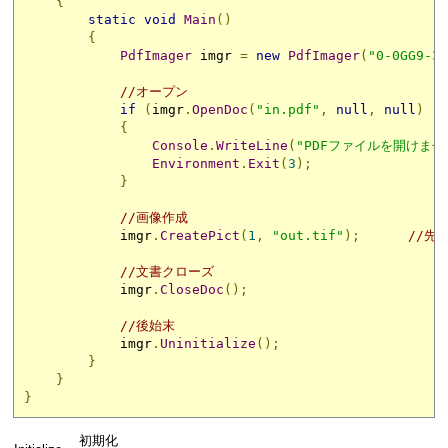
{
static
void
Main
()
{
PdfImager
 imgr 
=
new
PdfImager
(
"0-0GG9-31
//オープン
if
(
imgr
.
OpenDoc
(
"in.pdf"
,
null
,
null
)
!=
{
Console
.
WriteLine
(
"PDFファイルを開けませ
Environment
.
Exit
(
3
);
}
//画像作成
            imgr
.
CreatePict
(
1
,
"out.tif"
);
//先
//文書クローズ
            imgr
.
CloseDoc
();
//後始末
            imgr
.
Uninitialize
();
}
}
}
初期化