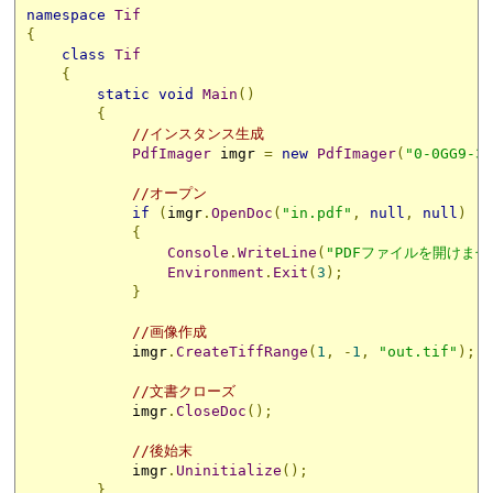
namespace
Tif
{
class
Tif
{
static
void
Main
()
{
//インスタンス生成
PdfImager
 imgr 
=
new
PdfImager
(
"0-0GG9-31
//オープン
if
(
imgr
.
OpenDoc
(
"in.pdf"
,
null
,
null
)
!=
{
Console
.
WriteLine
(
"PDFファイルを開けませ
Environment
.
Exit
(
3
);
}
//画像作成
            imgr
.
CreateTiffRange
(
1
,
-
1
,
"out.tif"
);
//文書クローズ
            imgr
.
CloseDoc
();
//後始末
            imgr
.
Uninitialize
();
}