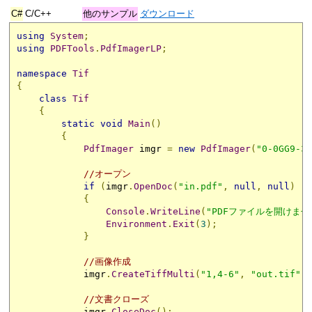
C#
C/C++
他のサンプル
ダウンロード
using
System
;
using
PDFTools
.
PdfImagerLP
;
namespace
Tif
{
class
Tif
{
static
void
Main
()
{
PdfImager
 imgr 
=
new
PdfImager
(
"0-0GG9-31
//オープン
if
(
imgr
.
OpenDoc
(
"in.pdf"
,
null
,
null
)
!=
{
Console
.
WriteLine
(
"PDFファイルを開けませ
Environment
.
Exit
(
3
);
}
//画像作成
            imgr
.
CreateTiffMulti
(
"1,4-6"
,
"out.tif"
);
//文書クローズ
            imgr
.
CloseDoc
();