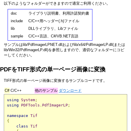
以下のようなフォルダーができますので適宜ご利用ください。
doc
ライブラリ説明書、利用許諾契約書
include
C/C++用ヘッダー(.h)ファイル
lib
DLLライブラリ、Libファイル
sample
C/C++言語、C#/VB.NET言語
サンプルはlib/PdfImagerLPNET.dllおよびlib/x64/PdfImagerLP.dll(または
lib/Win32/PdfImagerLP.dll)を参照しますので、適切なフォルダーにコピ
ーしてください。
PDFをTIFF形式の単一ページ画像に変換
TIFF形式の単一ページ画像に変換するサンプルコードです。
C#
C/C++
他のサンプル
ダウンロード
using
System
;
using
PDFTools
.
PdfImagerLP
;
namespace
Tif
{
class
Tif