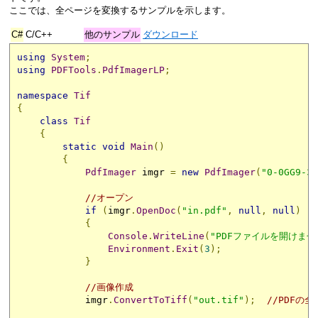
ここでは、全ページを変換するサンプルを示します。
C#
C/C++
他のサンプル
ダウンロード
using
System
;
using
PDFTools
.
PdfImagerLP
;
namespace
Tif
{
class
Tif
{
static
void
Main
()
{
PdfImager
 imgr 
=
new
PdfImager
(
"0-0GG9-31
//オープン
if
(
imgr
.
OpenDoc
(
"in.pdf"
,
null
,
null
)
!=
{
Console
.
WriteLine
(
"PDFファイルを開けませ
Environment
.
Exit
(
3
);
}
//画像作成
            imgr
.
ConvertToTiff
(
"out.tif"
);
//PDFの