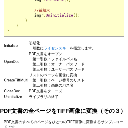
//後始末
            imgr
.
Uninitialize
();
}
}
}
初期化
Initialize
引数に
ライセンスキー
を指定します。
PDF文書をオープン
第一引数：ファイルパス名
OpenDoc
第二引数：オーナーパスワード
第三引数：ユーザーパスワード
リストのページを画像に変換
CreateTiffMulti
第一引数：ページ番号のリスト
第二引数：画像のパス名
CloseDoc
PDF文書をクローズ
Uninitialize
ライブラリの終了
PDF文書の全ページをTIFF画像に変換（その３）
PDF文書のすべてのページをひとつのTIFF画像に変換するサンプルコー
ドです。