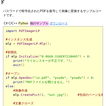
ド
パスワードで暗号化されたPDFを復号して画像に変換するサンプルコー
ドです。
C#
C/C++
Python
他のサンプル
ダウンロード
import
PdfImagerLP
#インスタンス生成
mlp 
=
PdfImagerLP
.
Mlp
();
#初期化
if
 mlp
.
Initialize
(
"0-0GG9-31KE97218H45"
)
<
0
:
print
(
"ライセンスキーが不正です。"
);
exit
()
#オープン
if
 mlp
.
OpenDoc
(
"in.pdf"
,
"pswdo"
,
"pswdu"
)
<
0
:
print
(
"PDFファイルを開けません。"
)
else
:
#画像作成
    mlp
.
CreatePict
(
1
,
"out.jpg"
);
#先頭のページを画
#文書クローズ