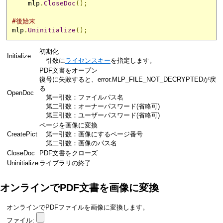
    mlp
.
CloseDoc
();
#後始末
mlp
.
Uninitialize
();
初期化
Initialize
引数に
ライセンスキー
を指定します。
PDF文書をオープン
復号に失敗すると、error.MLP_FILE_NOT_DECRYPTEDが戻
る
OpenDoc
第一引数：ファイルパス名
第二引数：オーナーパスワード(省略可)
第三引数：ユーザーパスワード(省略可)
ページを画像に変換
CreatePict
第一引数：画像にするページ番号
第二引数：画像のパス名
CloseDoc
PDF文書をクローズ
Uninitialize
ライブラリの終了
オンラインでPDF文書を画像に変換
オンラインでPDFファイルを画像に変換します。
ファイル: