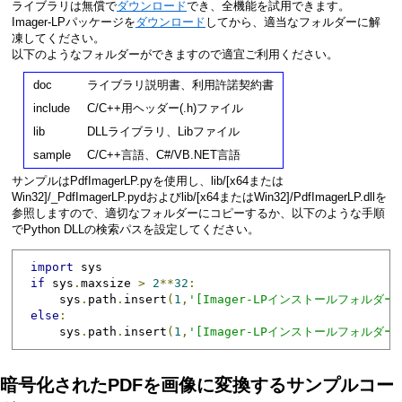
ライブラリは無償で
ダウンロード
でき、全機能を試用できます。
Imager-LPパッケージを
ダウンロード
してから、適当なフォルダーに解
凍してください。
以下のようなフォルダーができますので適宜ご利用ください。
doc
ライブラリ説明書、利用許諾契約書
include
C/C++用ヘッダー(.h)ファイル
lib
DLLライブラリ、Libファイル
sample
C/C++言語、C#/VB.NET言語
サンプルはPdfImagerLP.pyを使用し、lib/[x64または
Win32]/_PdfImagerLP.pydおよびlib/[x64またはWin32]/PdfImagerLP.dllを
参照しますので、適切なフォルダーにコピーするか、以下のような手順
でPython DLLの検索パスを設定してください。
import
if
 sys
.
maxsize 
>
2
**
32
:
    sys
.
path
.
insert
(
1
,
'[Imager-LPインストールフォルダー名]
else
:
    sys
.
path
.
insert
(
1
,
'[Imager-LPインストールフォルダー名]
暗号化されたPDFを画像に変換するサンプルコー